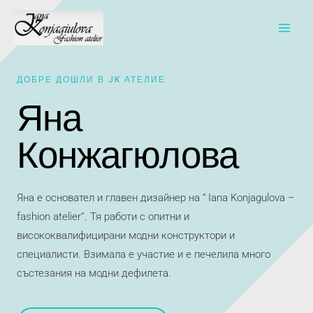
ДОБРЕ ДОШЛИ В JK АТЕЛИЕ
Яна
Конжагюлова
Яна е основател и главен дизайнер на “ Iana Konjagulova –
fashion atelier”. Тя работи с опитни и
висококвалифицирани модни конструктори и
специалисти. Взимала е участие и е печелила много
състезания на модни дефилета.